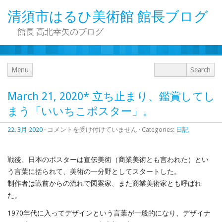
清須市はるひ美術館 館長ブログ
館長 高北幸矢のブログ
Menu
March 21, 2020* 立ち止まり、鑑賞してし
まう「いいちこポスター」。
March
22. 3月 2020
·
コメントを受け付けていません
· Categories:
日記
21,
2020*
立
戦後、日本のポスターは宣伝美術（商業美術とも言われた）とい
ち
止
う言葉に括られて、美術の一分野としてスタートした。
ま
制作者は戦前からの流れで図案家、また商業美術家とも呼ばれ
り、
た。
鑑
賞
1970
年代に入ってデザインという言葉が一般的になり、デザイナ
し