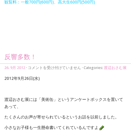
観覧料：一般700円(600円)、高大生600円(500円)
反響多数！
反
26. 9月 2012
·
コメントを受け付けていません
· Categories:
渡辺おさむ展
響
多
2012年9月26日(水)
数！
は
渡辺おさむ展には「美術缶」というアンケートボックスを置いて
あって、
たくさんのお声が寄せられているというお話を以前しました。
小さなお子様も一生懸命書いてくれているんですよ