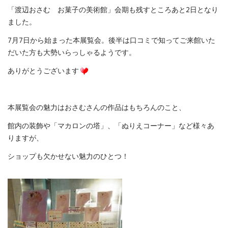
シ
「渡辺おさむ お菓子の美術館」会期も残すところあと2日となり
ョ
ました。
ッ
プ
7月7日から始まった本展覧会。後半は口コミで知ってご来館いた
人
だいた方も大勢いらっしゃるようです。
気
商
ありがとうございます
品
は
本展覧会の魅力はおさむさんの作品はもちろんのこと、
館内の装飾や「マカロンの塔」、「ぬりえコーナー」など様々あ
りますが、
ショップも欠かせない魅力のひとつ！