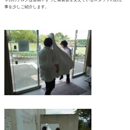
フ
事を少しご紹介します。
の
お
仕
事
は