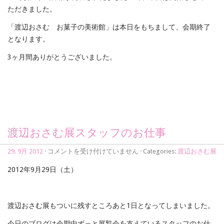
せ
ただきました。
は
「渡辺おさむ お菓子の美術館」は本日をもちまして、会期終了
となります。
3ヶ月間ありがとうございました。
渡辺おさむ展スタッフのお仕事
渡
29. 9月 2012
·
コメントを受け付けていません
· Categories:
渡辺おさむ展
辺
お
2012年9月29日（土）
さ
む
展
ス
渡辺おさむ展もついに残すところあと1日となってしまいました。
タ
ッ
今日のブログは会期中ずっと展覧会を支えているスタッフのお仕