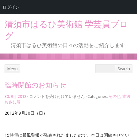
ログイン
清須市はるひ美術館 学芸員ブロ
グ
清須市はるひ美術館の日々の活動をご紹介します
Menu
臨時閉館のお知らせ
臨
30. 9月 2012
·
コメントを受け付けていません
· Categories:
その他
,
渡辺
時
おさむ展
閉
館
2012年9月30日（日）
の
お
知
ら
15時頃に暴風警報が発表されたましたので、本日は閉館させてい