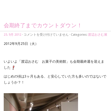
会期終了までカウントダウン！
会
25. 9月 2012
·
コメントを受け付けていません
· Categories:
渡辺おさむ展
期
終
2012年9月25日（火）
了
ま
で
カ
いよいよ「渡辺おさむ お菓子の美術館」も会期最終週を迎えま
ウ
した
ン
ト
はじめの頃は3ヶ月もある、と安心していた方も多いのではないで
ダ
しょうか？！
ウ
ン！
は