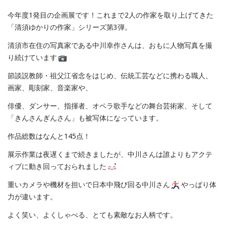
今年度1発目の企画展です！これまで2人の作家を取り上げてきた
「清須ゆかりの作家」シリーズ第3弾。
清須市在住の写真家である中川幸作さんは、おもに人物写真を撮
り続けています
節談説教師・祖父江省念をはじめ、伝統工芸などに携わる職人、
画家、彫刻家、音楽家や、
俳優、ダンサー、指揮者、オペラ歌手などの舞台芸術家、そして
「きんさんぎんさん」も被写体になっています。
作品総数はなんと145点！
展示作業は夜遅くまで続きましたが、中川さんは誰よりもアクテ
ィブに動き回っておられました
重いカメラや機材を担いで日本中飛び回る中川さん
やっぱり体
力が違います。
よく笑い、よくしゃべる、とても素敵なお人柄です。