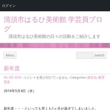
ログイン
清須市はるひ美術館 学芸員ブロ
グ
清須市はるひ美術館の日々の活動をご紹介します
Menu
新年度
新
04. 5月 2016
·
コメントを受け付けていません
· Categories:
展覧会
,
教育
年
普及
度
は
2016年5月4日（水）
新年度・・・といっても早くも1ヶ月が過ぎてしまいました。