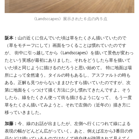
《Landsccapes》展示された６点の内５点
阪本：
山の近くに住んでいた頃は草をたくさん描いていたので
（草をモチーフにして）画面をつくることは慣れていたのです
が、 街中に引っ越してから《Landsccapes》を描いて景色が変わっ
たという実感が最初にありました。それをどうしたら草を描いて
いた頃と同じように描けるのだろうと思い始めて。 特に地面は場
所によって全然違う。タイルの時もあるし、アスファルトの時も
ある。正解も見つからないままひたすら描いていたのですが、次
第に地面をくっつけて描く方法に少し慣れてきたんですよ。そう
したら、線をたくさん使って街も描けるようになって、 もう一度
草をたくさん描いてみようと。それで左側の（近年の）描き方に
移っていきました。
加藤：
今、線のお話が出ましたが、左側へ行くにつれて線による
表現の幅がどんどん広がっていく。あと、例えば左から3番目の作
品などは描いているものではなくて線自体が強調されて見えてく