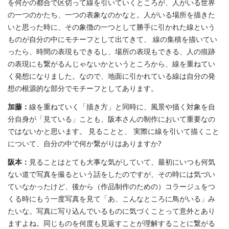
を何かの都合で区切って線を引いていくところが、人がいる世界
の一つのかたち、一つの表象なのかなと。人がいる場所を描きた
いと思った時に、その象徴の一つとして勝手に引かれた線という
ものが自分の中にモチーフとして出てきて、 線の集積を描いてい
ったら、時間の表現もできるし、場所の表現もできる、人の痕跡
の表現にも繋がるんじゃないかというところから、線を重ねてい
く発想になりました。なので、地面に引かれている線は自分の発
想の根源的な部分でモチーフとしてあります。
加藤：
線を重ねていく「描き方」と同時に、風景や描く対象を自
分自身が「見ている」ことも、阪本さんの制作において重要なの
ではないかと思います。 見ることと、 実際に線を引いて描くこと
について、自分の中で何か繋がりはありますか?
阪本：
見ることはとても大事な気がしていて、最初にいつも何気
ない道で写真を撮るという話をしたのですが、その時には気づい
ていなかったけど、後から（作品制作のための）コラージュをつ
くる時にもう一度写真を見て「あ、こんなところに鳥がいる」み
たいな。写真に写り込んでいるものに気づくことって意外とあり
ますよね。同じものを何度も見返すことが理解することに繋がる