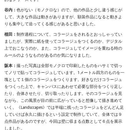
谷内：
色がない（モノクロな）ので、他の作品と少し違う感じが
して。大きな作品は動きがありますが、額装作品になると動きよ
りも集中して迫ってくる感じがあると思いました。
植田：
制作過程について、コラージュをされるとおっしゃってい
ましたが、実際に紙を使ってコラージュをつくるのか、デジタル
上でおこなうのか。また、コラージュしてイメージを重ねる時の
ルールのようなものがあるのか気になりました。
阪本：
撮った写真は全部モノクロで印刷したものをハサミで切っ
てノリで貼ってコラージュしています。1メートル四方のものを一
塊として１個のコラージュをつくります。好きなだけコラージュ
をつくった上で、キャンバスにあわせて必要な部分をつくり足し
たり、合体させたり、切り取ったりします。そのコラージュを見
ながら、この風景が目の前に広がっていると想像して描き進めて
いく。《Landsccapes》では半端に残ったコラージュをどんどん足
していけば永久に描けるという設定で制作していて、全体では９
点作品があるのですが、今回は壁に収まる点数として６点を展示
しました。