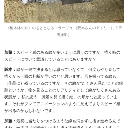
《植木鉢の絵》のもととなるコラージュ （阪本さんのアトリエにて筆
者撮影）
加藤：
スピード感のある線が多いように思うのですが、描く時の
スピードについて意識していることはありますか？
阪本：
線が一発で決まるとは思っていなくて、何度もやり直して
描くから一回の判断が早いのだと思います。形を探ってる線も
（作品に）残っているのですが、その線が“たくさん見た”ことの痕
跡というか、物を見ることのリアリティとして線がたくさんある
状態が 、私の思う「風景を見て描く絵」の形かなと思っていま
す。それがブレてアニメーションのように見えてよりスピード感
が出るのかもしれないです。
加藤：
最初に当たりをつけるような線も消さずに描き進めるんで
すね。一方で《泥団子》は少し描き方が違うように思います。こ