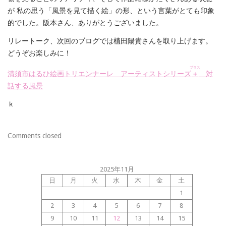
が 私の思う「風景を見て描く絵」の形、という言葉がとても印象
的でした。阪本さん、ありがとうございました。
リレートーク、次回のブログでは植田陽貴さんを取り上げます。
どうぞお楽しみに！
プラス
清須市はるひ絵画トリエンナーレ アーティストシリーズ
＋
対
話する風景
ｋ
Comments closed
2025年11月
日
月
火
水
木
金
土
1
2
3
4
5
6
7
8
9
10
11
12
13
14
15