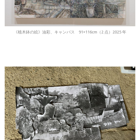
《植木鉢の絵》油彩、キャンバス 91×116cm（2 点）2025 年