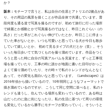
か？
阪本：
モチーフで言うと、私は自分の住居とアトリエの2拠点があ
り、その周辺の風景を描くことが作品全体で共通しています。普
段何度も通る道で写真を撮るのですが、初めて旅行に行った場所
で綺麗とか感動とかで写真撮るのではなく、昨日これぐらい（の
高さ）だった草がこれぐらい伸びていたとか、昨日ここに停まっ
ていた車がないとか、いつも可愛いと思っている犬が今日も散歩
していて嬉しいとか、 初めて見るタイプの犬だとか（笑）。そう
いった毎日歩いてて気づくものを撮り溜めています。作品をつく
ろうと思った時に自分の写真アルバムを見返すと、ずっと工事現
場を撮っていたり、工事の時に誰かが地面に書いた目印がかっこ
よくて撮り溜めていたり、その時々で私のトレンドがなんとなく
あって、その変化も面白いなと思っています。《Landsccapes》は
2016年頃から描いているので、10年弱同じようなフォーマットで
描き溜めているのですが、 こうして同じ空間に並べると、私のト
レンドも違うし、住んでいる場所も変わっているので、ある時は
山だったのに急に街になったり。私の生活に基づいて周りの環境
も変化しているから勝手にモチーフが変わっていく。そういうと