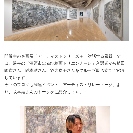
シ
リ
ー
ズ
＋
対
話
す
る
風
景
開催中の企画展「アーティストシリーズ＋ 対話する風景」で
リ
は、過去の「清須市はるひ絵画トリエンナーレ」入選者から植田
レ
陽貴さん、阪本結さん、谷内春子さんをグループ展形式でご紹介
ー
ト
しています。
ー
今回のブログも関連イベント「アーティストリレートーク」よ
ク
り、阪本結さんのトークをご紹介します。
［阪
本
結］
は