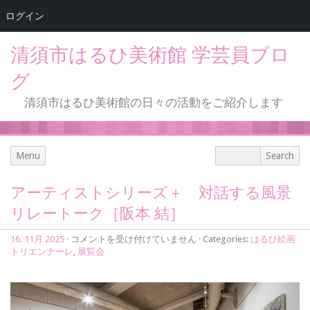
ログイン
清須市はるひ美術館 学芸員ブロ
グ
清須市はるひ美術館の日々の活動をご紹介します
Menu
アーティストシリーズ＋ 対話する風景
リレートーク［阪本 結］
ア
16. 11月 2025
·
コメントを受け付けていません
· Categories:
はるひ絵画
ー
トリエンナーレ
,
展覧会
テ
ィ
ス
ト