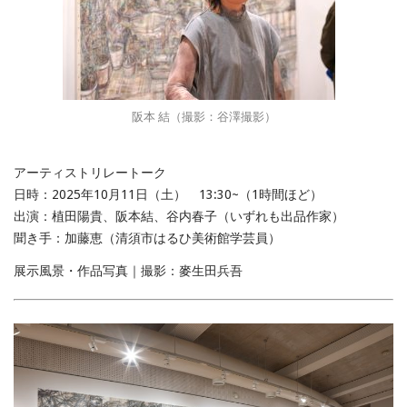
阪本 結（撮影：谷澤撮影）
アーティストリレートーク
日時：2025年10月11日（土） 13:30~（1時間ほど）
出演：植田陽貴、阪本結、谷内春子（いずれも出品作家）
聞き手：加藤恵（清須市はるひ美術館学芸員）
展示風景・作品写真｜撮影：麥生田兵吾