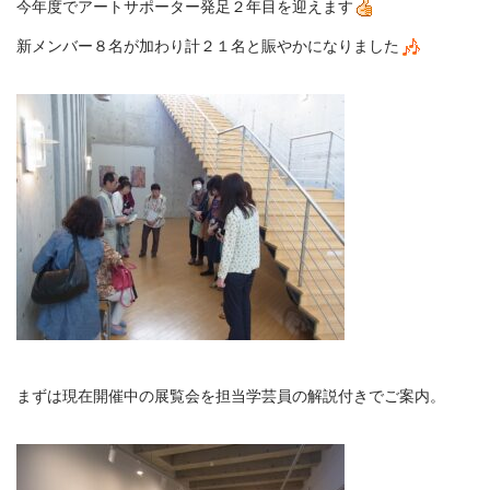
サ
今年度でアートサポーター発足２年目を迎えます
ポ
ー
新メンバー８名が加わり計２１名と賑やかになりました
タ
ー：
自
己
紹
介
＆
特
別
展
サ
イ
ン
計
画
は
まずは現在開催中の展覧会を担当学芸員の解説付きでご案内。