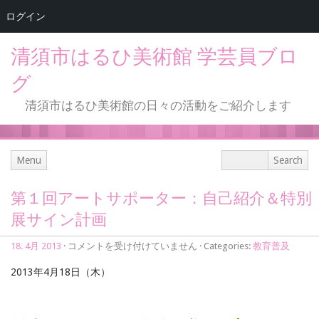
ログイン
清須市はるひ美術館 学芸員ブロ
グ
清須市はるひ美術館の日々の活動をご紹介します
Menu
第１回アートサポーター：自己紹介＆特別
展サイン計画
第
18. 4月 2013
·
コメントを受け付けていません
· Categories:
教育普及
１
回
2013年4月18日（木）
ア
ー
ト