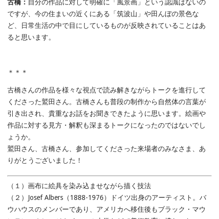
古橋：
自分の作品に対して明確に「風景画」という認識はないの
ですが、今の住まいの近くにある「筑波山」や田んぼの景色な
ど、日常生活の中で目にしているものが反映されていることはあ
ると思います。
＊＊＊
古橋さんの作品を様々な視点で読み解きながらトークを進行して
くださった鷲田さん。古橋さんも普段の制作から自然体の言葉が
引き出され、貴重なお話をお聞きできたように思います。絵画や
作品に対する見方・解釈も深まるトークになったのではないでし
ょうか。
鷲田さん、古橋さん、参加してくださった来場者のみなさま、あ
りがとうございました！
（１）画布に絵具を染み込ませながら描く技法
（２）Josef Albers（1888-1976）ドイツ出身のアーティスト。バ
ウハウスのメンバーであり、アメリカへ移住後もブラック・マウ