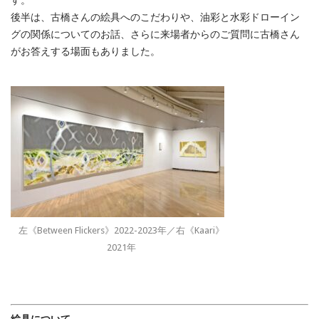
ス
ト
後半は、古橋さんの絵具へのこだわりや、油彩と水彩ドローイン
シ
グの関係についてのお話、さらに来場者からのご質問に古橋さん
リ
がお答えする場面もありました。
ー
ズ
Vol.101
古
橋
香
「ク
ロ
ス
ト
ー
ク
古
橋
左《Between Flickers》2022-2023年／右《Kaari》
香
×
2021年
鷲
田
め
る
ろ」
絵具について