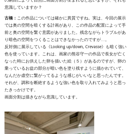
意識していますか？
古橋：
この作品については確かに異質ですね。実は、今回の展示
では奥の空間を暗くする計画があり、この作品の配置によって手
前と奥の空間を繋ぐ意図がありました。残念ながらトラブルがあ
り暗色の空間をつくることはできなかったのですが…。
反対側に展示している《Looking up/down, Crevasse》も暗く強い
色を使っています。これは、画家の熊谷守一の作品で長女が亡く
なった時にお供えした卵を描いた絵（５）があるのですが、卵の
乗っているお盆の部分が暗い色を塗り残すように描かれていて、
なんだか虚空に繋がってるような感じがいいなと思ったんです。
それが、調和を断絶するような強い色を取り入れてみようと思っ
たきっかけです。
画面分割は描きながら意識しています。