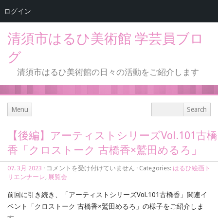
ログイン
清須市はるひ美術館 学芸員ブロ
グ
清須市はるひ美術館の日々の活動をご紹介します
Menu
【後編】アーティストシリーズVol.101古橋
香「クロストーク 古橋香×鷲田めるろ」
【後
07. 3月 2023
·
コメントを受け付けていません
· Categories:
はるひ絵画ト
編】
リエンナーレ
,
展覧会
ア
ー
前回に引き続き、「アーティストシリーズVol.101古橋香」関連イ
テ
ベント「クロストーク 古橋香×鷲田めるろ」の様子をご紹介しま
ィ
す。