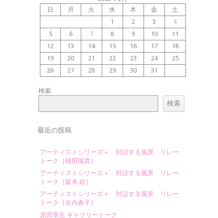
日
月
火
水
木
金
土
1
2
3
4
5
6
7
8
9
10
11
12
13
14
15
16
17
18
19
20
21
22
23
24
25
26
27
28
29
30
31
検索
検索
最近の投稿
アーティストシリーズ＋ 対話する風景 リレー
トーク［植田陽貴］
アーティストシリーズ＋ 対話する風景 リレー
トーク［阪本 結］
アーティストシリーズ＋ 対話する風景 リレー
トーク［谷内春子］
原田章生 ギャラリートーク