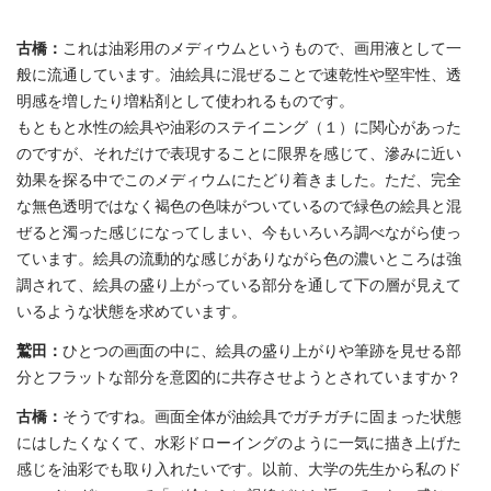
古橋：
これは油彩用のメディウムというもので、画用液として一
般に流通しています。油絵具に混ぜることで速乾性や堅牢性、透
明感を増したり増粘剤として使われるものです。
もともと水性の絵具や油彩のステイニング（１）に関心があった
のですが、それだけで表現することに限界を感じて、滲みに近い
効果を探る中でこのメディウムにたどり着きました。ただ、完全
な無色透明ではなく褐色の色味がついているので緑色の絵具と混
ぜると濁った感じになってしまい、今もいろいろ調べながら使っ
ています。絵具の流動的な感じがありながら色の濃いところは強
調されて、絵具の盛り上がっている部分を通して下の層が見えて
いるような状態を求めています。
鷲田：
ひとつの画面の中に、絵具の盛り上がりや筆跡を見せる部
分とフラットな部分を意図的に共存させようとされていますか？
古橋：
そうですね。画面全体が油絵具でガチガチに固まった状態
にはしたくなくて、水彩ドローイングのように一気に描き上げた
感じを油彩でも取り入れたいです。以前、大学の先生から私のド