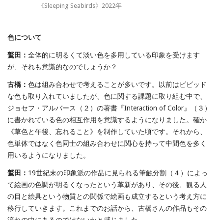
《Sleeping Seabirds》2022年
色について
鷲田：
全体的に明るくて淡い色を多用している印象を受けます
が、それも意識的なのでしょうか？
古橋：
色は組み合わせで考えることが多いです。以前はビビッド
な色も取り入れていましたが、色に関する課題に取り組む中で、
ジョセフ・アルバース（２）の著書『Interaction of Color』（３）
に書かれている色の相互作用を意識するようになりました。確か
《草色と午後、忘れること》を制作していた頃です。それから、
色単体ではなく色同士の組み合わせに関心を持って中間色を多く
用いるようになりました。
鷲田：
19世紀末の印象派の作品に見られる筆触分割（４）によっ
て絵画の色調が明るくなったという革新があり、その後、観る人
の目と絵具という物質との関係で絵画も成立するという考え方に
移行していきます。これまでのお話から、古橋さんの作品もその
流れの中にあるのではないかと感じました。