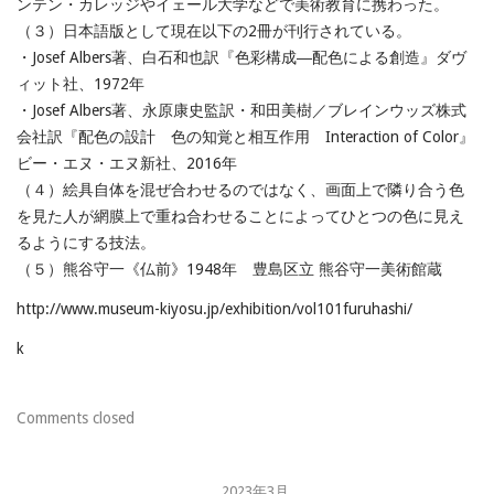
ンテン・カレッジやイェール大学などで美術教育に携わった。
（３）日本語版として現在以下の2冊が刊行されている。
・Josef Albers著、白石和也訳『色彩構成―配色による創造』ダヴ
ィット社、1972年
・Josef Albers著、永原康史監訳・和田美樹／ブレインウッズ株式
会社訳『配色の設計 色の知覚と相互作用 Interaction of Color』
ビー・エヌ・エヌ新社、2016年
（４）絵具自体を混ぜ合わせるのではなく、画面上で隣り合う色
を見た人が網膜上で重ね合わせることによってひとつの色に見え
るようにする技法。
（５）熊谷守一《仏前》1948年 豊島区立 熊谷守一美術館蔵
http://www.museum-kiyosu.jp/exhibition/vol101furuhashi/
k
Comments closed
2023年3月