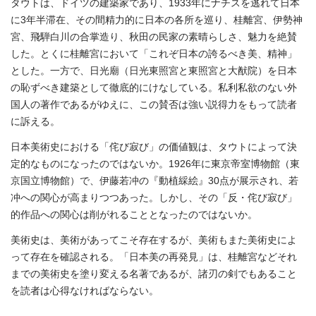
タウトは、ドイツの建築家であり、1933年にナチスを逃れて日本
に3年半滞在、その間精力的に日本の各所を巡り、桂離宮、伊勢神
宮、飛騨白川の合掌造り、秋田の民家の素晴らしさ、魅力を絶賛
した。とくに桂離宮において「これぞ日本の誇るべき美、精神」
とした。一方で、日光廟（日光東照宮と東照宮と大猷院）を日本
の恥ずべき建築として徹底的にけなしている。私利私欲のない外
国人の著作であるがゆえに、この賛否は強い説得力をもって読者
に訴える。
日本美術史における「侘び寂び」の価値観は、タウトによって決
定的なものになったのではないか。1926年に東京帝室博物館（東
京国立博物館）で、伊藤若冲の『動植綵絵』30点が展示され、若
冲への関心が高まりつつあった。しかし、その「反・侘び寂び」
的作品への関心は削がれることとなったのではないか。
美術史は、美術があってこそ存在するが、美術もまた美術史によ
って存在を確認される。「日本美の再発見」は、桂離宮などそれ
までの美術史を塗り変える名著であるが、諸刃の剣でもあること
を読者は心得なければならない。