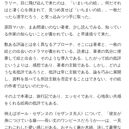
ラリー。目に飛び込んで来たのは、「いまいちの絵」。何だそれ
はと凄く心を掴まれて、見つめ直せば「いちまいの絵」。一枚だ
ったら漢字だろう、と突っ込みつつ手に取った。
原田マハか、まあ間違いのない著者。少し読んでみる。知ってい
る作家の知らないことが書かれている、と早速借りて来た。
数ある評論とは全く異なるアプローチ、そこには著者と、一枚の
絵との出会いのドラマが書かれている。読者は、著者の気分に便
乗して絵と出会う、そのような導入である。したがって絵の批評
というよりは、感想であり、著者の主観である。しかし、どのよ
うな名批評であろうと、批評は常に主観である。論を巧みに展開
し、資料を並べても所詮主観を否定することはできない。その絵
の作者ではないのだから。
その上で本著は、旅行記であり、エッセイであり、心地良い共感
をくれる絵画の批評でもある。
例えばポール・セザンヌの《セザンヌ夫人》について、「彼女が
身につけている服――長い丈のワンピースだろうか――は、一見
ごわごわした硬い感じがある。おそらく麻か木綿、決して豪華な