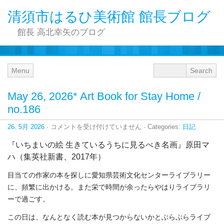
清須市はるひ美術館 館長ブログ
館長 高北幸矢のブログ
Menu
May 26, 2026* Art Book for Stay Home /
no.186
May
26. 5月 2026
·
コメントを受け付けていません
· Categories:
日記
26,
2026*
『いちまいの絵 生きているうちに見るべき名画』原田マ
Art
Book
ハ（集英社新書、2017年）
for
Stay
目当ての作家の本を探しに愛知県芸術文化センターライブラリー
Home
/
に、頻繁に出かける。また栄で時間が余ったらやはりライブラリ
no.186
ーで過ごす。
は
この日は、なんとなく読む本が見つからないかとぶらぶらライブ