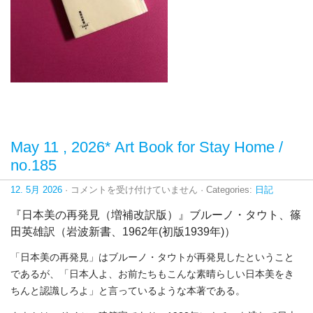
May 11 , 2026* Art Book for Stay Home /
no.185
May
12. 5月 2026
·
コメントを受け付けていません
· Categories:
日記
11
,
『日本美の再発見（
増補改訳版
）』ブルーノ・タウト、篠
2026*
Art
田英雄訳（岩波新書、1962年(初版1939年)）
Book
for
「日本美の再発見」はブルーノ・タウトが再発見したということ
Stay
Home
であるが、「日本人よ、お前たちもこんな素晴らしい日本美をき
/
ちんと認識しろよ」と言っているような本著である。
no.185
は