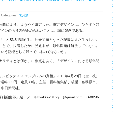
 Categories:
未分類
公募により、ようやく決定した。決定デザインは、ひたすら類
ザインのあり方が歪められたことは、誠に残念である。
リ」とSNSで騒がれ、社会問題となった記憶はまだ生々しい。
ことで、決着したかに見えるが、類似問題は解決していない。
という記憶として残っているのではないか。
ナリティとは何か」に焦点をあて、「デザインにおける類似問
ピック2020エンブレムの真相」2016年4月29日（金・祝）
ー、入場料500円、定員30名。主催：百科編集部、後援：各務原市、
、中日新聞社。
宛 メールhyakka2015gifu@gmail.com FAX058-