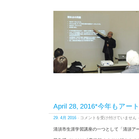
は
April 28, 2016*今
April
29. 4月 2016
·
コメントを受け付けていません
·
28,
2016*
清須市生涯学習講座の一つとして「清須ア
今
年