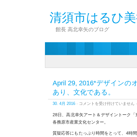
清須市はるひ美
館長 高北幸矢のブログ
April 29, 2016*
あり、文化である。
April
30. 4月 2016
·
コメントを受け付けていません
·
29,
2016*
28日、高北幸矢アート＆デザイントーク「
デ
各務原市産業文化センター。
ザ
イ
質疑応答にもたっぷり時間をとって、4時
ン