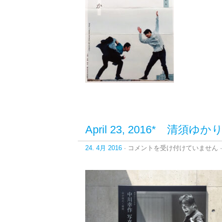
の
よ
う
な
セ
ッ
シ
ョ
ン。
は
April 23, 2016* 
April
24. 4月 2016
·
コメントを受け付けていません
·
23,
2016*
清
須
ゆ
か
り
の