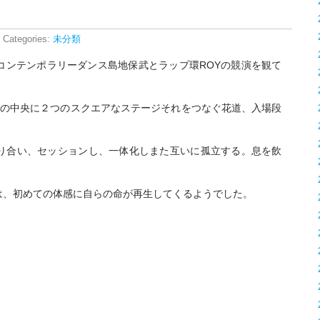
 Categories:
未分類
コンテンポラリーダンス島地保武とラップ環ROYの競演を観て
席の中央に２つのスクエアなステージそれをつなぐ花道、入場段
り合い、セッションし、一体化しまた互いに孤立する。息を飲
は、初めての体感に自らの命が再生してくるようでした。