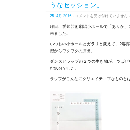
うなセッション。
April
25. 4月 2016
·
コメントを受け付けていません
·
24,
2016*
昨日、愛知芸術劇場小ホールで「ありか」
コ
来ました。
ン
テ
いつもの小ホールとガラリと変えて、2客
ン
ポ
階からワクワクの演出。
ラ
リ
ダンスとラップの２つの生き物が、つばぜ
ー
む90分でした。
ダ
ン
ラップがこんなにクリエイティブなものと
ス
と
ラ
ッ
プ
の
競
演、
戦
い