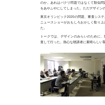
の
のか。あれはパクリ問題ではなくて類似問
オ
をあやふやにしてしまった。ただデザイン
リ
ジ
東京オリンピック2020の問題、審査シス
ナ
ニュースショーがおもしろおかしく取り上
リ
テ
た。
ィ
と
トークでは、デザインのみらいのために、
は
査して行った。熱心な聴講者に素晴らしい緊
何
か、
類
似
は
知
層
で
あ
り、
文
化
で
あ
る。