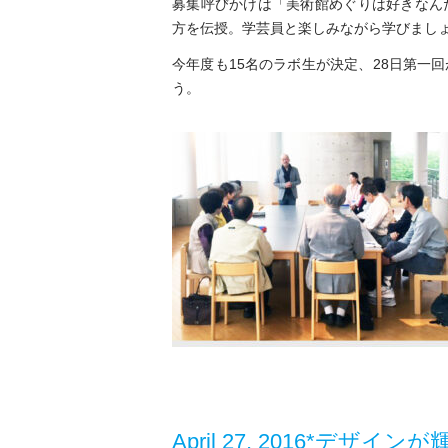
募集呼びかけは「美術館めぐりは好きなん
も
方を伝授。学芸員と楽しみながら学びまし
ア
ー
今年度も15名のラボ生が決定、28日第一
ト
ラ
う。
ボ
が
始
ま
る。
み
ん
な
ワ
ク
ワ
ク。
は
April 27, 2016*