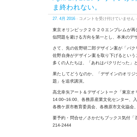
ま終われない。
April
27. 4月 2016
·
コメントを受け付けていません
·
27,
2016*
東京オリンピック２０２０エンブレムが再
デ
似問題を避ける方向を第一とし、本来のデ
ザ
イ
さて、先の佐野研二郎デザイン案が「パク
ン
が
佐野自身がデザイン案を取り下げるという
輝
多くの人たちは、「あれはパクリだった」
き
続
果たしてどうなのか、「デザインのオリジ
け
題」を追求講演。
る
た
高北幸矢アート＆デザイントーク「東京オリン
め
に、
14:00~16:00、各務原産業文化センタ
類
各務ケ原市教育委員会、各務原市文化協会
似
問
要予約・問合せ／さかだちブックス気付「百科編集部」
題
214-2444
を
曖
昧