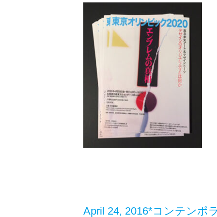
な
ま
ま
終
わ
れ
な
い。
は
April 24, 2016*