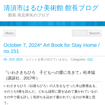
清須市はるひ美術館 館長ブログ
館長 高北幸矢のブログ
Menu
October 7, 2024* Art Book for Stay Home /
no.151
October
09. 10月 2024
·
コメントを受け付けていません
· Categories:
日記
7,
2024*
Art
『いわさきちひろ 子どもへの愛に生きて』松本猛
Book
for
（講談社、2017年）
Stay
Home
いわさきちひろ（以後ちひろ）の人生をなぞった本は数冊ある。
/
no.151
そのうち5冊を読んだ。どれも誠実に愛を込めて書かれているが、
は
その中で最も詳しく気持ちを込めて書かれているのが本書と思
う。