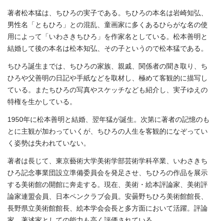
著者松本猛は、ちひろの実子である。ちひろの本名は岩崎知弘、
男性名「ともひろ」との混乱、童画家に多くあるひらがな名の使
用によって「いわさきちひろ」を作家名としている。松本善明と
結婚して後の本名は松本知弘、その子というので松本猛である。
ちひろ誕生までは、ちひろの家族、親戚、関係者の聞き取り、ち
ひろや父善明の日記や手紙などを取材し、極めて客観的に描写し
ている。またちひろの写真やスケッチなども紹介し、実子ゆえの
特権を生かしている。
1950年に松本善明と結婚、翌年猛が誕生。次第に著者の記憶のも
とに主観が加わっていくが、ちひろの人生を客観的になぞってい
く姿勢は失われていない。
著者は長じて、東京藝術大学美術学部芸術学科卒業、いわさきち
ひろ記念事業団設立準備委員会を発足させ、ちひろの作品を展示
する美術館の開館に奔走する。現在、美術・絵本評論家、美術評
論家連盟会員、日本ペンクラブ会員。安曇野ちひろ美術館館長、
長野県立美術館館長、絵本学会会長と多方面において活躍。評論
家、著述家としての能力も高く評価されている。