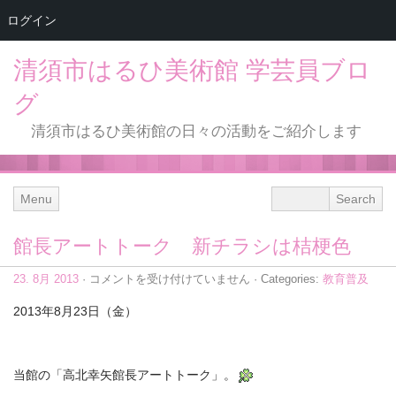
ログイン
清須市はるひ美術館 学芸員ブロ
グ
清須市はるひ美術館の日々の活動をご紹介します
Menu
館長アートトーク 新チラシは桔梗色
館
23. 8月 2013
·
コメントを受け付けていません
· Categories:
教育普及
長
ア
2013年8月23日（金）
ー
ト
ト
ー
当館の「高北幸矢館長アートトーク」。
ク