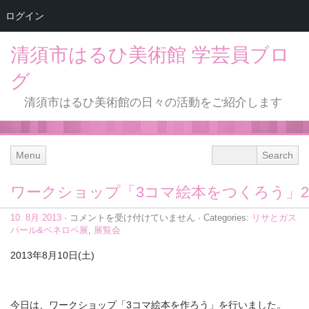
ログイン
清須市はるひ美術館 学芸員ブロ
グ
清須市はるひ美術館の日々の活動をご紹介します
Menu
ワークショップ「3コマ絵本をつくろう」2
ワ
10. 8月 2013
·
コメントを受け付けていません
· Categories:
リサとガス
ー
パール&ペネロペ展
,
展覧会
ク
シ
2013年8月10日(土)
ョ
ッ
プ
「3
今日は、ワークショップ「3コマ絵本を作ろう」を行いました。