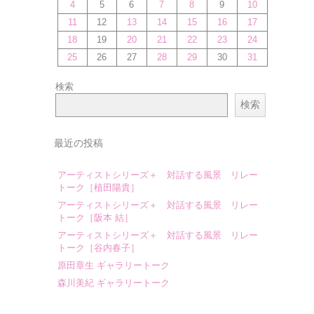
4
5
6
7
8
9
10
11
12
13
14
15
16
17
18
19
20
21
22
23
24
25
26
27
28
29
30
31
検索
検索
最近の投稿
アーティストシリーズ＋ 対話する風景 リレー
トーク［植田陽貴］
アーティストシリーズ＋ 対話する風景 リレー
トーク［阪本 結］
アーティストシリーズ＋ 対話する風景 リレー
トーク［谷内春子］
原田章生 ギャラリートーク
森川美紀 ギャラリートーク