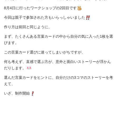
コ
マ
8月4日に行ったワークショップの2回目です
絵
本
今回は親子で参加された方もいらっしゃいました
を
つ
作り方は前回と同じように、
く
ろ
まず、たくさんある言葉カードの中から自分の気に入った1枚を選
う」
びます。
2
は
この言葉カード選びに迷ってしまいがちですが、
何も考えず、直感で選ぶ方が、意外と面白いストーリーが浮かん
だりします。
選んだ言葉カードをヒントに、自分だけの3コマのストーリーを考
えて、
いざ、制作開始