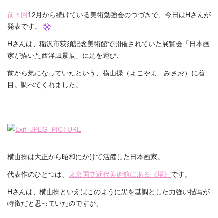
ー
タ
前々回
12月から続けている美術勉強会のつづきで、今日はHさんが
ー
発表です。
は
Hさんは、稲沢市荻須記念美術館で開催されていた展覧会「日本画
家が描いた西洋風景展」に足を運び、
前から気になっていたという、横山操（よこやま・みさお）に着
目。調べてくれました。
横山操は大正から昭和にかけて活躍した日本画家。
代表作のひとつは、
東京国立近代美術館にある《塔》
です。
Hさんは、横山操といえばこのように黒を基調とした力強い描写が
特徴だと思っていたのですが、