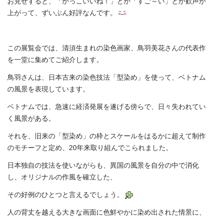
お見せすると、「かっこいいね！」とか「すご～い」とか歓声が
上がって、ずいぶん好評なんです。
この展覧会では、清須生まれの染色画家、鳥羽美花さんの代表作
を一堂に集めてご紹介します。
鳥羽さんは、日本古来の染色技法「型染め」を使って、ベトナム
の風景を表現しています。
ベトナムでは、急速に経済発展を遂げる傍らで、日々失われてい
く風景がある。
それを、旧来の「型染め」の枠とスケールをはるかに超えて制作
のモチーフと定め、20年来取り組んでこられました。
日本独自の技法を使いながらも、異国の風景を自分の中で消化
し、オリジナルの作風を確立した、
その好例のひとつと言えるでしょう。
人の背丈を越える大きな画面に色鮮やかに染め出された情景に、