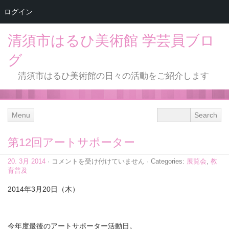
ログイン
清須市はるひ美術館 学芸員ブロ
グ
清須市はるひ美術館の日々の活動をご紹介します
Menu
第12回アートサポーター
第
20. 3月 2014
·
コメントを受け付けていません
· Categories:
展覧会
,
教
12
育普及
回
ア
2014年3月20日（木）
ー
ト
サ
ポ
今年度最後のアートサポーター活動日。