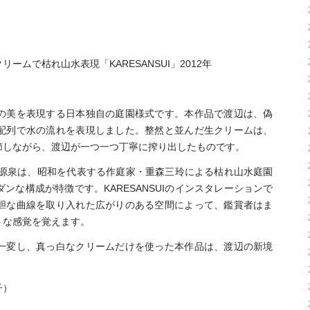
ムで枯れ山水表現「KARESANSUI」2012年
の美を表現する日本独自の庭園様式です。本作品で渡辺は、偽
配列で水の流れを表現しました。整然と並んだ生クリームは、
節しながら、渡辺が一つ一つ丁寧に搾り出したものです。
ージの源泉は、昭和を代表する作庭家・重森三玲による枯れ山水庭園
ンな構成が特徴です。KARESANSUIのインスタレーションで
胆な曲線を取り入れた広がりのある空間によって、鑑賞者はま
うな感覚を覚えます。
一変し、真っ白なクリームだけを使った本作品は、渡辺の新境
子）