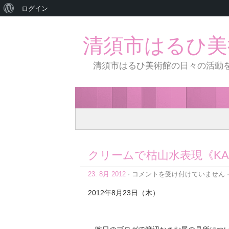
WordPress
ログイン
に
清須市はるひ美
つ
い
清須市はるひ美術館の日々の活動
て
クリームで枯山水表現《KAR
ク
23. 8月 2012
·
コメントを受け付けていません
·
リ
ー
2012年8月23日（木）
ム
で
枯
山