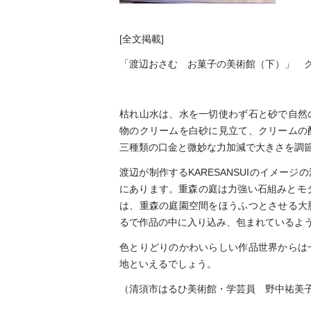
[全文掲載]
「渡辺おさむ お菓子の美術館（下）」 クリー
枯れ山水は、水を一切使わず石と砂で自然
物のクリームを白砂に見立て、クリームの
三種類の口金と微妙な力加減で大きさを調
渡辺が制作するKARESANSUIのイメ
にあります。重森の庭は力強い石組みとモダ
は、重森の庭園空間をほうふつとさせる大
るで作品の中に入り込み、包まれているよ
色とりどりのかわいらしい作品世界からは
地といえるでしょう。
（清須市はるひ美術館・学芸員 野中祐美