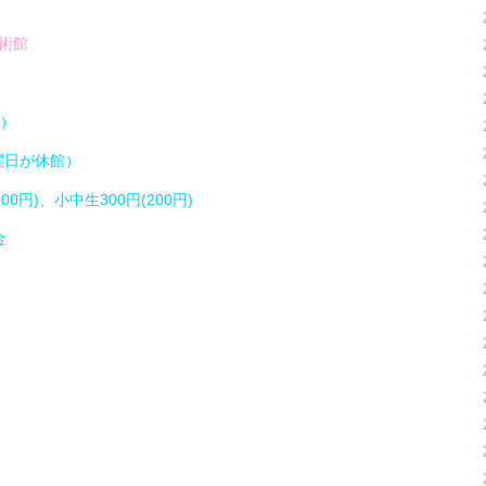
術館
で）
曜日が休館）
00円)、小中生300円(200円)
金