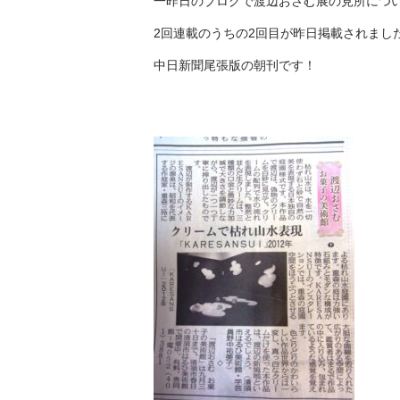
一昨日のブログで渡辺おさむ展の見所につ
水
表
2回連載のうちの2回目が昨日掲載されまし
現
《KARESANSUI》
中日新聞尾張版の朝刊です！
は