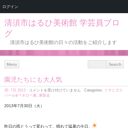
ログイン
清須市はるひ美術館 学芸員ブロ
グ
清須市はるひ美術館の日々の活動をご紹介します
Menu
園児たちにも大人気
園
30. 7月 2013
·
コメントを受け付けていません
· Categories:
リサとガス
児
パール&ペネロペ展
,
展覧会
た
ち
2013年7月30日（火）
に
も
大
人
昨日の雨とうって変わって、晴れて猛暑の今日、