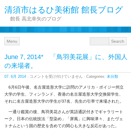
清須市はるひ美術館 館長ブログ
館長 高北幸矢のブログ
Menu
June 7, 2014* 「鳥羽美花展」に、外国人
の来場者。
June
07. 6月 2014
·
コメントを受け付けていません
· Categories:
未分類
7,
2014*
6月6日午後、名古屋造形大学に訪問のアメリカ・ボイジー州立
「鳥
大学の学生、フィンランド、香港の名古屋造形大学交換留学生、
羽
美
それに名古屋造形大学の学生が37名、先生の引率で来場された。
花
展」
一通り鑑賞の後、鳥羽美花さんが英語通訳付きでギャラリート
に、
ーク。日本の伝統技法「型染め」「屏風」に興味津々、またヴェ
外
トナムという国の歴史を含めての関心も大きな反応があった。
国