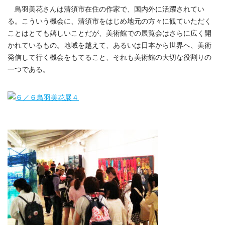
人
鳥羽美花さんは清須市在住の作家で、国内外に活躍されてい
の
来
る。こういう機会に、清須市をはじめ地元の方々に観ていただく
場
ことはとても嬉しいことだが、美術館での展覧会はさらに広く開
者。
かれているもの。地域を越えて、あるいは日本から世界へ、美術
は
発信して行く機会をもてること、それも美術館の大切な役割りの
一つである。